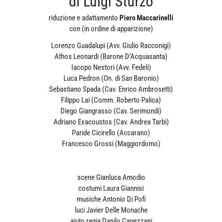
di Luigi Sturzo
riduzione e adattamento
Piero Maccarinelli
con (in ordine di apparizione)
Lorenzo Guadalupi (Avv. Giulio Racconigi)
Athos Leonardi (Barone D’Acquasanta)
Iacopo Nestori (Avv. Fedeli)
Luca Pedron (On. di San Baronio)
Sebastiano Spada (Cav. Enrico Ambrosetti)
Filippo Lai (Comm. Roberto Palica)
Diego Giangrasso (Cav. Serimondi)
Adriano Exacoustos (Cav. Andrea Tarbi)
Paride Cicirello (Accarano)
Francesco Grossi (Maggiordomo)
scene Gianluca Amodio
costumi Laura Giannisi
musiche Antonio Di Pofi
luci Javier Delle Monache
aiuto regia Danilo Capezzani