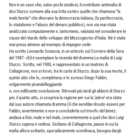
Non è un caso che, salvo pochi studiosi, il contributo antimafia di
don Sturzo comune alla sua lotta contro quelle che chiamava “le
male bestie” che divorano la democrazia italiana, (la partitocrazia,
lo statalismo e l’abuso del denaro pubblico), non sia mai stata
analizzata compiutamente e, tantomeno, valutata nel considerare le
cause del ritardo dello sviluppo del Mezzogiorno d’Italia. Né è stata
mai presa almeno ad esempio di impegno civile.
Ha scritto Leonardo Sciascia, in un articolo sul Corriere della Sera
del 1987: «Ed è esemplare la vicenda del dramma La mafia di Luigi
Sturzo. Scritto, nel 1900, e rappresentato in un teatrino di
Caltagirone, non si trovò, tra le carte di Sturzo, dopo la sua morte, il
quinto atto che lo, completava; e lo scrisse Diego Fabbri,
volgarmente pirandelleggiando
e, con edificante conclusione. Ritrovati più tardi gli abboni di Sturzo
per, il quinto atto, si scopriva la ragione per cui la ‘pièce’ era stata
dal suo autore chiamata dramma (il che avrebbe dovuto essere per
Fabbri, avvertimento e non a concluderla col trionfo del bene):
andava a finir, male e nel male, coerentemente a quel che don Luigi
Sturzo sapeva e vedeva. Siciliano di Caltagirone, paese in cui la
mafia allora soltanto, sporadicamente sconfinava, bisogna dargli