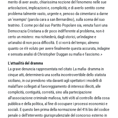
merito di aver avuto, chiarissima nozione del fenomeno nelle sue
articolazioni, implicazioni e, complicità; e di averlo sentito come
problema talmente vasto, urgente e, penoso da cimentarsi a darne
un ‘esempio’ (parola cara a san Bernardino), sulla scena del suo
teatrino. E come poi dal suo Partito Popolare sia, venuta fuori una
Democrazia Cristiana a dir poco indifferente al problema, non è
certo un mistero: ma richiederà, dagli storici, un’indagine e
un’analisi di non poca difficoltà. E ci vorrà del tempo; almeno
quanto ce n’è voluto per avere finalmente questa accurata, indagine
e sensata analisi di Christopher Duggan su mafia e fascismo.»
L’attualità del dramma
La grave denuncia rappresentata nel citato La mafia- dramma in
cinque atti, determinerà una scelta incontrovertibile dello statista
siciliano, in cui prendono vita davanti agli spettatori i modelli di
malaffare collegati al favoreggiamento di interessi illeciti, alle
complicità, contiguità, correità, sino alla partecipazione
all’associazione criminale mafiosa, tutti vòlti al controllo della cosa
pubblica e della politica, al fine di occupare i processi economici e
sociali. E questo ben prima della normazione del 416 bis del codice
penale o dell’intervento giurisprudenziale del concorso esterno in