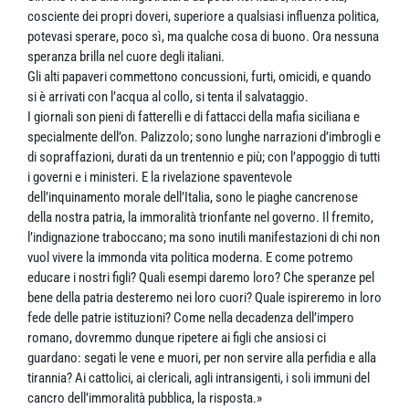
cosciente dei propri doveri, superiore a qualsiasi influenza politica,
potevasi sperare, poco sì, ma qualche cosa di buono. Ora nessuna
speranza brilla nel cuore degli italiani.
Gli alti papaveri commettono concussioni, furti, omicidi, e quando
si è arrivati con l’acqua al collo, si tenta il salvataggio.
I giornali son pieni di fatterelli e di fattacci della mafia siciliana e
specialmente dell’on. Palizzolo; sono lunghe narrazioni d’imbrogli e
di sopraffazioni, durati da un trentennio e più; con l’appoggio di tutti
i governi e i ministeri. E la rivelazione spaventevole
dell’inquinamento morale dell’Italia, sono le piaghe cancrenose
della nostra patria, la immoralità trionfante nel governo. Il fremito,
l’indignazione traboccano; ma sono inutili manifestazioni di chi non
vuol vivere la immonda vita politica moderna. E come potremo
educare i nostri figli? Quali esempi daremo loro? Che speranze pel
bene della patria desteremo nei loro cuori? Quale ispireremo in loro
fede delle patrie istituzioni? Come nella decadenza dell’impero
romano, dovremmo dunque ripetere ai figli che ansiosi ci
guardano: segati le vene e muori, per non servire alla perfidia e alla
tirannia? Ai cattolici, ai clericali, agli intransigenti, i soli immuni del
cancro dell’immoralità pubblica, la risposta.»