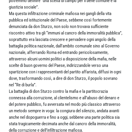
potremmo definire “una scelta di campo per il bene comune e la
giustizia sociale”.
Ma questa infiltrazione criminale mafiosa nei gangli della vita
pubblica ed istituzionale del Paese, sebbene così fortemente
denunciata da don Sturzo, non solo non trovava sufficiente
riscontro attivo tra gli “immuni al cancro della immoralità pubblica”,
soprattutto era lasciata crescere e pervadere ogni angolo della
battaglia politica nazionale, dall’ambito comunale sino al Governo
nazionale, afferrando Roma ed entrando pericolosamente,
attraverso alcuni uomini politici a disposizione della mafia, nelle
scelte di buon governo del Paese, indirizzandole verso una
spartizione con i rappresentanti del partito affarista, diffusi in ogni
dove, trasformando così, a dire di don Sturzo, il popolo sovrano
nel “Re di burla”.
La battaglia di don Sturzo contro la mafia e la partitocrazia
connessa alla corruzione, al clientelismo e all’abuso del denaro e
del potere pubblico, fu avversata nel modo più classico attraverso
un metodo sempre in voga: la congiura del silenzio, andata avanti
anche nel dopoguerra e fino a oggi, sebbene una parte politica sia
stata tragicamente decimata anche dal cancro della immoralità,
della corruzione e dell’infiltrazione mafiosa.