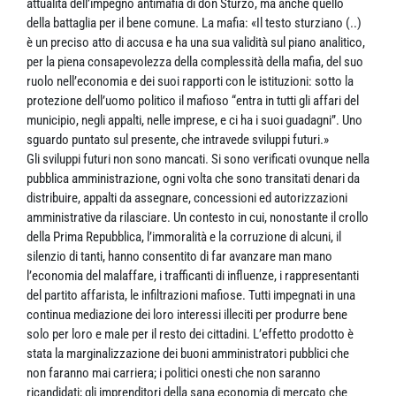
attualità dell’impegno antimafia di don Sturzo, ma anche quello
della battaglia per il bene comune. La mafia: «Il testo sturziano (..)
è un preciso atto di accusa e ha una sua validità sul piano analitico,
per la piena consapevolezza della complessità della mafia, del suo
ruolo nell’economia e dei suoi rapporti con le istituzioni: sotto la
protezione dell’uomo politico il mafioso “entra in tutti gli affari del
municipio, negli appalti, nelle imprese, e ci ha i suoi guadagni”. Uno
sguardo puntato sul presente, che intravede sviluppi futuri.»
Gli sviluppi futuri non sono mancati. Si sono verificati ovunque nella
pubblica amministrazione, ogni volta che sono transitati denari da
distribuire, appalti da assegnare, concessioni ed autorizzazioni
amministrative da rilasciare. Un contesto in cui, nonostante il crollo
della Prima Repubblica, l’immoralità e la corruzione di alcuni, il
silenzio di tanti, hanno consentito di far avanzare man mano
l’economia del malaffare, i trafficanti di influenze, i rappresentanti
del partito affarista, le infiltrazioni mafiose. Tutti impegnati in una
continua mediazione dei loro interessi illeciti per produrre bene
solo per loro e male per il resto dei cittadini. L’effetto prodotto è
stata la marginalizzazione dei buoni amministratori pubblici che
non faranno mai carriera; i politici onesti che non saranno
ricandidati; gli imprenditori della sana economia di mercato che