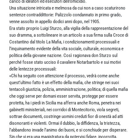
carico di ideatori ed esecutori dell’omicidio.
Una situazione intricata e melmosa da cui non a caso scaturirono
sentenze contraddittorie: Palizzolo condannato in primo grado,
venne assolto in appello dodici anni dopo, nel 1905.
Era stato proprio Luigi Sturzo, alla vigilia della rappresentazione del
suo dramma, a sottolineare in un articolo a sua firma sulla Croce di
Costantino dal titolo La Mafia, i condizionamenti processuali e
l’inquinamento evidente della vita sociale, culturale, economica e
politica della giovane nazione. Così ragionava don Sturzo sul
perché fosse stato ucciso il cavaliere Notarbartolo e sui motivi
delle lentezze processuali:
«Chi ha seguito con attenzione il processo, vedrà come anche
quest’ultimo fatto è un effetto della mafia, che stringe nei suoi
tentacoli giustizia, polizia, amministrazione, politica; di quella mafia
che oggi serve per domani esser servita, protegge per essere
protetta, ha i piedi in Sicilia ma afferra anche Roma, penetra nei
gabinetti ministeriali, nei corridoi di Montecitorio, viola segreti,
sottrae documenti, costringe uomini creduti fior di onestà ad atti
disonoranti e violenti. Ormai il dubbio, la diffidenza, la tristezza,
l’abbandono invade l’animo dei buoni, e si conchiude per disperare.
Sin che vi era una magistratura da potervisi fidare, incorrotta,