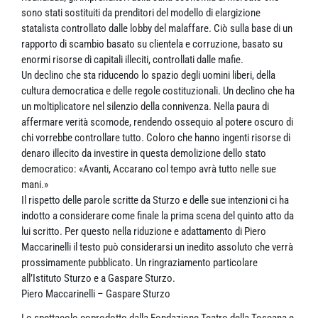
sono stati sostituiti da prenditori del modello di elargizione
statalista controllato dalle lobby del malaffare. Ciò sulla base di un
rapporto di scambio basato su clientela e corruzione, basato su
enormi risorse di capitali illeciti, controllati dalle mafie.
Un declino che sta riducendo lo spazio degli uomini liberi, della
cultura democratica e delle regole costituzionali. Un declino che ha
un moltiplicatore nel silenzio della connivenza. Nella paura di
affermare verità scomode, rendendo ossequio al potere oscuro di
chi vorrebbe controllare tutto. Coloro che hanno ingenti risorse di
denaro illecito da investire in questa demolizione dello stato
democratico: «Avanti, Accarano col tempo avrà tutto nelle sue
mani.»
Il rispetto delle parole scritte da Sturzo e delle sue intenzioni ci ha
indotto a considerare come finale la prima scena del quinto atto da
lui scritto. Per questo nella riduzione e adattamento di Piero
Maccarinelli il testo può considerarsi un inedito assoluto che verrà
prossimamente pubblicato. Un ringraziamento particolare
all’Istituto Sturzo e a Gaspare Sturzo.
Piero Maccarinelli – Gaspare Sturzo
Lo spettacolo coprodotto dalla Fondazione Teatro della Toscana e