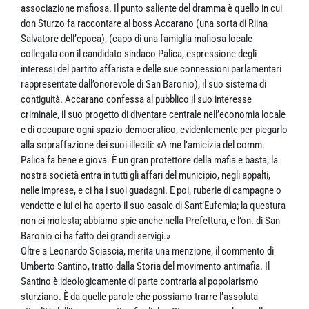
associazione mafiosa. Il punto saliente del dramma è quello in cui
don Sturzo fa raccontare al boss Accarano (una sorta di Riina
Salvatore dell’epoca), (capo di una famiglia mafiosa locale
collegata con il candidato sindaco Palica, espressione degli
interessi del partito affarista e delle sue connessioni parlamentari
rappresentate dall’onorevole di San Baronio), il suo sistema di
contiguità. Accarano confessa al pubblico il suo interesse
criminale, il suo progetto di diventare centrale nell’economia locale
e di occupare ogni spazio democratico, evidentemente per piegarlo
alla sopraffazione dei suoi illeciti: «A me l’amicizia del comm.
Palica fa bene e giova. È un gran protettore della mafia e basta; la
nostra società entra in tutti gli affari del municipio, negli appalti,
nelle imprese, e ci ha i suoi guadagni. E poi, ruberie di campagne o
vendette e lui ci ha aperto il suo casale di Sant’Eufemia; la questura
non ci molesta; abbiamo spie anche nella Prefettura, e l’on. di San
Baronio ci ha fatto dei grandi servigi.»
Oltre a Leonardo Sciascia, merita una menzione, il commento di
Umberto Santino, tratto dalla Storia del movimento antimafia. Il
Santino è ideologicamente di parte contraria al popolarismo
sturziano. È da quelle parole che possiamo trarre l’assoluta