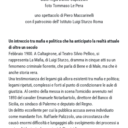
foto Tommaso Le Pera
uno spettacolo di Piero Maccarinelli
con il patrocinio dell’ Istituto Luigi Sturzo Roma
Un intreccio tra mafia e politica che ha anticipato la realtà attuale
di oltre un secolo
Febbraio 1900. A Caltagirone, al Teatro Silvio Pellico, si
rappresenta La Mafia, di Luigi Sturzo, dramma in cinque atti su un
fenomeno criminale fiorente, che parla di Bene e di Male, ma che è
anche storia vera.
Una testimonianza dei legami già allora esistenti tra mafia e politica;
legami ripetuti, complessi e forti al punto di condizionare le aule di
giustizia. Al centro della messa in scena l’omicidio avvenuto nel
1893 del cavalier Emanuele Notarbartolo, direttore del Banco di
Sicilia, ex sindaco di Palermo e deputato del Regno.
Un delitto eccellente per cui la pubblica accusa aveva individuato
come mandante l’on. Raffaele Palizzolo, una circostanza che
causò enormi difficoltà e lungaggini allo svolgimento dei processi a