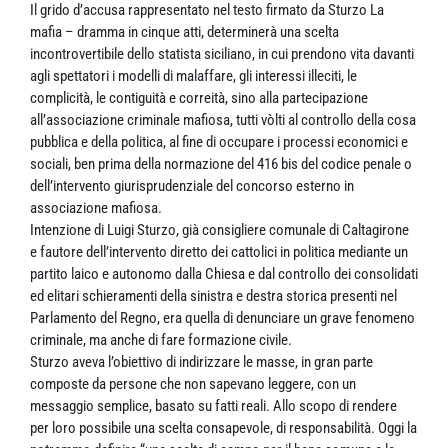
Il grido d’accusa rappresentato nel testo firmato da Sturzo La
mafia – dramma in cinque atti, determinerà una scelta
incontrovertibile dello statista siciliano, in cui prendono vita davanti
agli spettatori i modelli di malaffare, gli interessi illeciti, le
complicità, le contiguità e correità, sino alla partecipazione
all’associazione criminale mafiosa, tutti vòlti al controllo della cosa
pubblica e della politica, al fine di occupare i processi economici e
sociali, ben prima della normazione del 416 bis del codice penale o
dell’intervento giurisprudenziale del concorso esterno in
associazione mafiosa.
Intenzione di Luigi Sturzo, già consigliere comunale di Caltagirone
e fautore dell’intervento diretto dei cattolici in politica mediante un
partito laico e autonomo dalla Chiesa e dal controllo dei consolidati
ed elitari schieramenti della sinistra e destra storica presenti nel
Parlamento del Regno, era quella di denunciare un grave fenomeno
criminale, ma anche di fare formazione civile.
Sturzo aveva l’obiettivo di indirizzare le masse, in gran parte
composte da persone che non sapevano leggere, con un
messaggio semplice, basato su fatti reali. Allo scopo di rendere
per loro possibile una scelta consapevole, di responsabilità. Oggi la