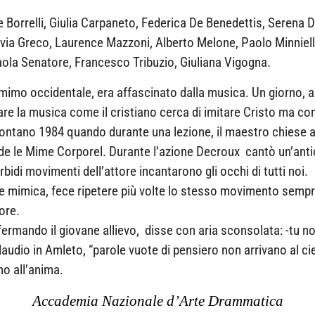
 Borrelli, Giulia Carpaneto, Federica De Benedettis, Serena De
lvia Greco, Laurence Mazzoni, Alberto Melone, Paolo Minniel
Paola Senatore, Francesco Tribuzio, Giuliana Vigogna.
imo occidentale, era affascinato dalla musica. Un giorno, all’
tare la musica come il cristiano cerca di imitare Cristo ma co
 lontano 1984 quando durante una lezione, il maestro chiese a
le de le Mime Corporel. Durante l’azione Decroux cantò un’an
rbidi movimenti dell’attore incantarono gli occhi di tutti noi.
e mimica, fece ripetere più volte lo stesso movimento sempr
ore.
fermando il giovane allievo, disse con aria sconsolata: -tu n
audio in Amleto, “parole vuote di pensiero non arrivano al ci
no all’anima.
Accademia Nazionale d’Arte Drammatica