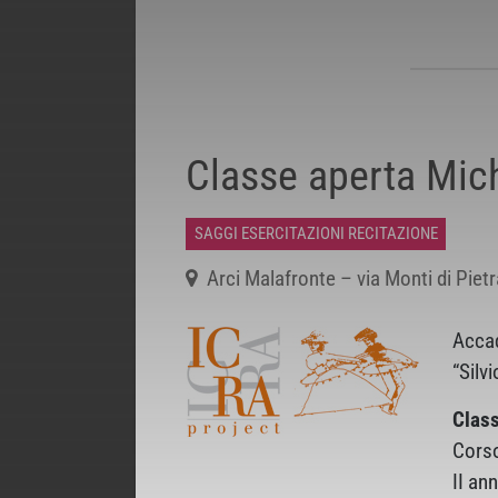
Classe aperta Mic
SAGGI ESERCITAZIONI RECITAZIONE
Arci Malafronte – via Monti di Pietr
Acca
“Silv
Class
Cors
II an