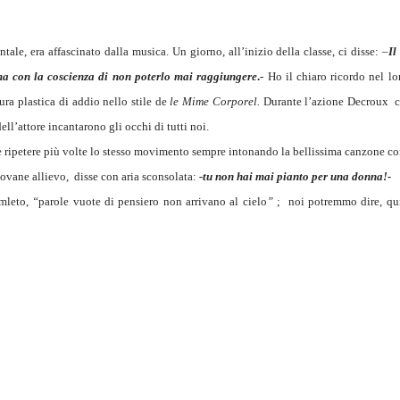
le, era affascinato dalla musica. Un giorno, all’inizio della classe, ci disse: –
Il
 ma con la coscienza di non poterlo mai raggiungere
.-
Ho il chiaro ricordo nel l
ura plastica di addio nello stile de
le Mime Corporel.
Durante l’azione Decroux
c
ll’attore incantarono gli occhi di tutti noi.
ripetere più volte lo stesso movimento sempre intonando la bellissima canzone con 
iovane allievo,
disse con aria sconsolata:
-tu non hai mai pianto per una donna!-
Amleto,
“
parole vuote di pensiero non arrivano al cielo
”
;
noi potremmo dire, qu