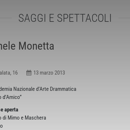
SAGGI E SPETTACOLI
hele Monetta
alata, 16
13 marzo 2013
demia Nazionale d’Arte Drammatica
io d’Amico”
e aperta
o di Mimo e Maschera
no