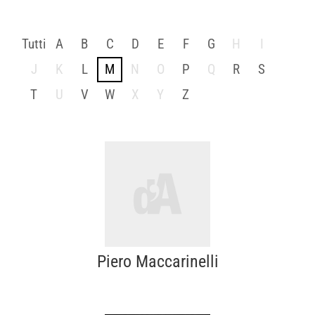
Tutti
A
B
C
D
E
F
G
H
I
J
K
L
M
N
O
P
Q
R
S
T
U
V
W
X
Y
Z
Piero Maccarinelli