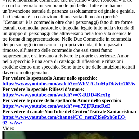
su cui ho lavorato mi sembrano le più belle. Tutte e tre hanno
un’invenzione teatrale di partenza assolutamente originale e geniale.
La Centaura è la costruzione di una sorta di mostro (perché
“Centaura” è la commedia oltre che i personaggi) fatto di tre forme
teatrali, commedia, pastorale e tragedia, legato tutto nella vicenda di
un gruppo di personaggi che attraversano nella loro vita scenica le
tre forma di rappresentazione. Nelle Due Commedie in commedia
dei personaggi riconoscono la propria vicenda, il loro passato
rimosso, all’interno delle commedie che essi stessi fanno
rappresentare, e si trovano a rivivere le proprie esperienze. Amor
nello specchio è una sorta di catalogo di riflessioni e rifrazioni
erotiche dentro uno specchio. Sono tutte e tre delle intuizioni teatrali
davvero molto geniali».
Per vedere lo spettacolo Amor nello specchio:
https://www.youtube.com/watch?v=WhV2G1uMpDk&t=7655s
Per vedere lo speciale Riflessi d’amore:
https://www.youtube.com/watch?v=X-RDD4Kcx1g
Per vedere le prove dello spettacolo Amor nello specchio:
https://www.youtube.com/watch?v=u7ZjFRmcReE
Per vedere il canale YouTube del Centro Teatrale Santacristina:
https://www.youtube.com/channel/UC_nemZjSePxb6nEQ-
92_wAw/
Video