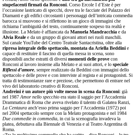
stupefacenti firmati da Ronconi
. Corso Ercole I d’Este è per
l’occasione lastricato di specchi, dove tra le facciate del Palazzo dei
Diamanti e gli edifici circostanti i personaggi dell’intricata commedia
barocca si muovono e si riflettono in un gioco di immagini che
richiama l’ambiguità del testo, continuamente sospeso tra realtà e
illusione. La Melato è affiancata da
Manuela Mandracchia
e da
Alvia Reale
e da un gruppo di giovani attori nei ruoli maschili.
Sul canale YouTube del Centro Teatrale Santacristina, oltre alla
ripresa integrale dello spettacolo, montata da Ariella Beddini
e
capace di restituire il fascino di quella messa in scena, sono
disponibili anche estratti di diversi
momenti delle prove
con
Ronconi al lavoro insieme alla Melato e ai suoi attori, e lo
speciale
Riflessi d’amore
, sempre realizzato da Beddini con immagini dello
spettacolo e delle prove e con interviste al regista e ai protagonisti. Si
tratta di testimonianze rare e preziose, che permettono di entrare nel
vivo del laboratorio creativo di Ronconi.
Andreini è un autore più volte messo in scena da Ronconi
: già
nel 1987
Amor nello specchio
era stato il saggio per l’Accademia
Drammatica di Roma che aveva rivelato il talento di Galatea Ranzi,
La Centaura
anch’esso prima saggio per l’Accademia (1972) poi
nel 2004 spettacolo sempre con la Melato protagonista e nel 1984
Due commedie in commedia
, in cui la scenografia invadeva la
platea, debuttava alla Biennale di Venezia e al Teatro Argentina di
Roma.
«Tra le moltissime commedie che ha scritto – dice Ronconi – le tre