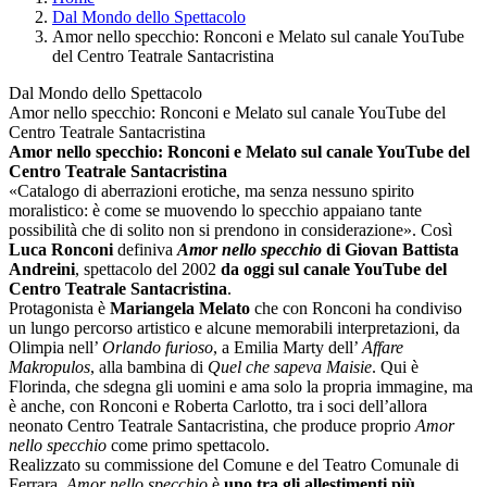
Dal Mondo dello Spettacolo
Amor nello specchio: Ronconi e Melato sul canale YouTube
del Centro Teatrale Santacristina
Dal Mondo dello Spettacolo
Amor nello specchio: Ronconi e Melato sul canale YouTube del
Centro Teatrale Santacristina
Amor nello specchio: Ronconi e Melato sul canale YouTube del
Centro Teatrale Santacristina
«Catalogo di aberrazioni erotiche, ma senza nessuno spirito
moralistico: è come se muovendo lo specchio appaiano tante
possibilità che di solito non si prendono in considerazione». Così
Luca Ronconi
definiva
Amor nello specchio
di Giovan Battista
Andreini
, spettacolo del 2002
da oggi sul canale YouTube del
Centro Teatrale Santacristina
.
Protagonista è
Mariangela Melato
che con Ronconi ha condiviso
un lungo percorso artistico e alcune memorabili interpretazioni, da
Olimpia nell’
Orlando furioso
, a Emilia Marty dell’
Affare
Makropulos
, alla bambina di
Quel che sapeva Maisie
. Qui è
Florinda, che sdegna gli uomini e ama solo la propria immagine, ma
è anche, con Ronconi e Roberta Carlotto, tra i soci dell’allora
neonato Centro Teatrale Santacristina, che produce proprio
Amor
nello specchio
come primo spettacolo.
Realizzato su commissione del Comune e del Teatro Comunale di
Ferrara,
Amor nello specchio
è
uno tra gli allestimenti più