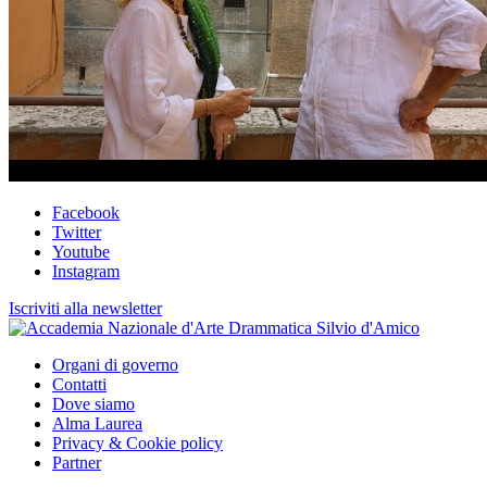
Facebook
Twitter
Youtube
Instagram
Iscriviti alla newsletter
Organi di governo
Contatti
Dove siamo
Alma Laurea
Privacy & Cookie policy
Partner