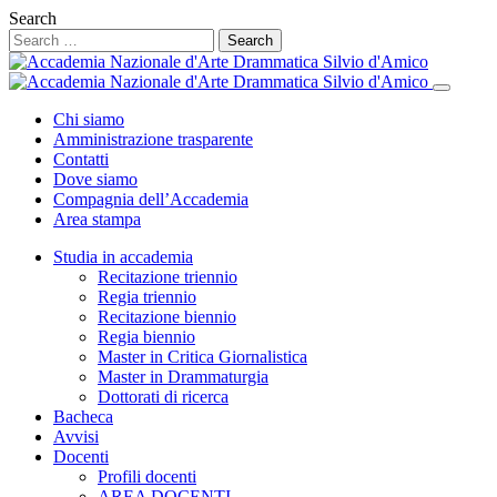
Search
Chi siamo
Amministrazione trasparente
Contatti
Dove siamo
Compagnia dell’Accademia
Area stampa
Studia in accademia
Recitazione triennio
Regia triennio
Recitazione biennio
Regia biennio
Master in Critica Giornalistica
Master in Drammaturgia
Dottorati di ricerca
Bacheca
Avvisi
Docenti
Profili docenti
AREA DOCENTI