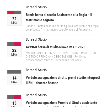
Borse di Studio
Bando borsa di studio Assistente alla Regia – Il
22
Matrimonio segreto
MAY
Bando n.1 borsa di studio per la figura di assistente alla regia
del progetto “Il matrimonio segreto” regia di Antonella...
Borse di Studio
AVVISO borse di studio Nuovo IMAIE 2025
22
AVVISO BANDO FORMAZIONE 2025 – NUOVO IMAIE BORSE
MAY
DI STUDIO PRIMO ANNO RECITAZIONE Per l’Anno
Accademico 2024/2025 l’Accademia Nazionale...
Borse di Studio
14
Verbale assegnazione diretta premi studio interpreti
MAY
II BN – docente Beasse
Borse di Studio
13
Verbale assegnazione Premio di Studio assistente