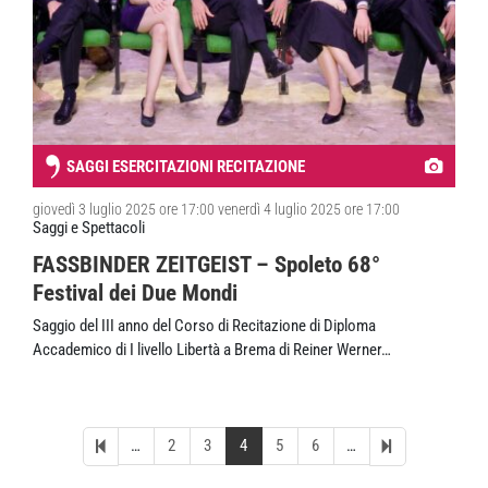
SAGGI ESERCITAZIONI RECITAZIONE
giovedì 3 luglio 2025 ore 17:00 venerdì 4 luglio 2025 ore 17:00
Saggi e Spettacoli
FASSBINDER ZEITGEIST – Spoleto 68°
Festival dei Due Mondi
Saggio del III anno del Corso di Recitazione di Diploma
Accademico di I livello ‍Libertà a Brema di Reiner Werner…
…
2
3
4
5
6
…