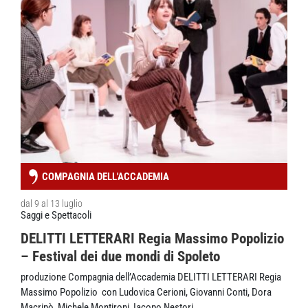
COMPAGNIA DELL'ACCADEMIA
dal 9 al 13 luglio
Saggi e Spettacoli
DELITTI LETTERARI Regia Massimo Popolizio
– Festival dei due mondi di Spoleto
produzione Compagnia dell’Accademia DELITTI LETTERARI Regia
Massimo Popolizio ‍ con Ludovica Cerioni, Giovanni Conti, Dora
Macripò, Michele Montironi, Iacopo Nestori,…