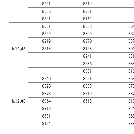
8241
8319
8686
8881
8831
8164
8051
8638
85
8559
8709
85
8219
8870
83
h.10,45
8513
8193
80
8241
83
8686
88
8831
81
8540
8051
86
8525
8559
87
8373
8219
88
h.12,00
8064
8513
81
8319
82
8881
86
8164
88