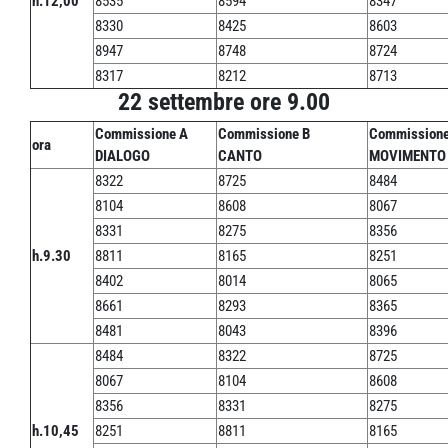
h.12,00
8535
8594
8347
8330
8425
8603
8947
8748
8724
8317
8212
8713
22 settembre ore 9.00
Commissione A
Commissione B
Commissione
ora
DIALOGO
CANTO
MOVIMENTO
8322
8725
8484
8104
8608
8067
8331
8275
8356
h.9.30
8811
8165
8251
8402
8014
8065
8661
8293
8365
8481
8043
8396
8484
8322
8725
8067
8104
8608
8356
8331
8275
h.10,45
8251
8811
8165