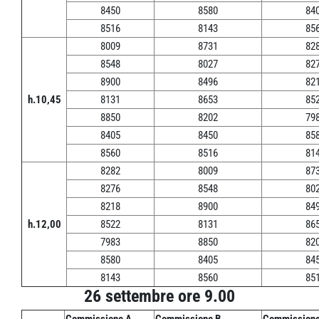
8450
8580
84
8516
8143
85
8009
8731
82
8548
8027
82
8900
8496
82
h.10,45
8131
8653
85
8850
8202
79
8405
8450
85
8560
8516
81
8282
8009
87
8276
8548
80
8218
8900
84
h.12,00
8522
8131
86
7983
8850
82
8580
8405
84
8143
8560
85
26 settembre ore 9.00