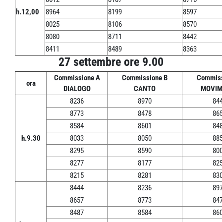
h.12,00
8964
8199
8597
8025
8106
8570
8080
8711
8442
8411
8489
8363
27 settembre ore 9.00
Commissione A
Commissione B
Commiss
ora
DIALOGO
CANTO
MOVIM
8236
8970
84
8773
8478
86
8584
8601
84
h.9.30
8033
8050
88
8295
8590
80
8277
8177
82
8215
8281
83
8444
8236
89
8657
8773
84
8487
8584
86