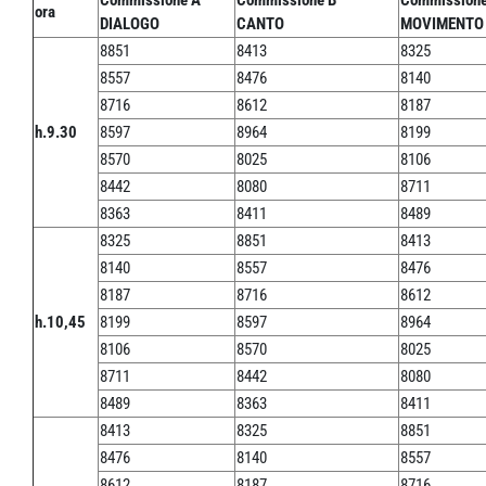
Commissione A
Commissione B
Commissione
ora
DIALOGO
CANTO
MOVIMENTO
8851
8413
8325
8557
8476
8140
8716
8612
8187
h.9.30
8597
8964
8199
8570
8025
8106
8442
8080
8711
8363
8411
8489
8325
8851
8413
8140
8557
8476
8187
8716
8612
h.10,45
8199
8597
8964
8106
8570
8025
8711
8442
8080
8489
8363
8411
8413
8325
8851
8476
8140
8557
8612
8187
8716