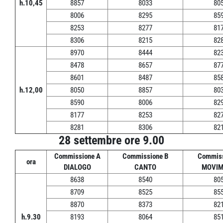
h.10,45
8857
8033
80
8006
8295
85
8253
8277
81
8306
8215
82
8970
8444
82
8478
8657
87
8601
8487
85
h.12,00
8050
8857
80
8590
8006
82
8177
8253
82
8281
8306
82
28 settembre ore 9.00
Commissione A
Commissione B
Commiss
ora
DIALOGO
CANTO
MOVIM
8638
8540
80
8709
8525
85
8870
8373
82
h.9.30
8193
8064
85