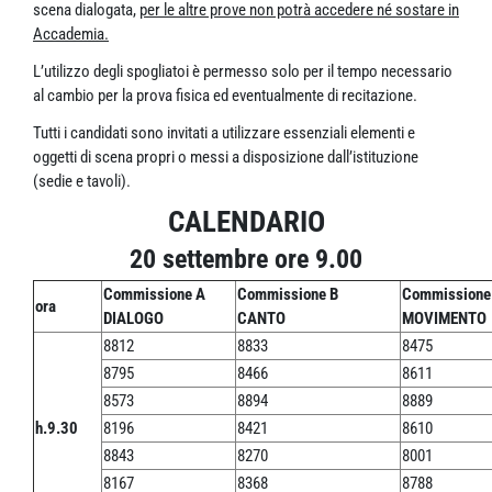
scena dialogata,
per le altre prove non potrà accedere né sostare in
Accademia.
L’utilizzo degli spogliatoi è permesso solo per il tempo necessario
al cambio per la prova fisica ed eventualmente di recitazione.
Tutti i candidati sono invitati a utilizzare essenziali elementi e
oggetti di scena propri o messi a disposizione dall’istituzione
(sedie e tavoli).
CALENDARIO
20 settembre ore 9.00
Commissione A
Commissione B
Commissione
ora
DIALOGO
CANTO
MOVIMENTO
8812
8833
8475
8795
8466
8611
8573
8894
8889
h.9.30
8196
8421
8610
8843
8270
8001
8167
8368
8788