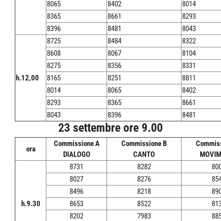
8065
8402
8014
8365
8661
8293
8396
8481
8043
8725
8484
8322
8608
8067
8104
8275
8356
8331
h.12,00
8165
8251
8811
8014
8065
8402
8293
8365
8661
8043
8396
8481
23 settembre ore 9.00
Commissione A
Commissione B
Commiss
ora
DIALOGO
CANTO
MOVIM
8731
8282
80
8027
8276
85
8496
8218
89
h.9.30
8653
8522
81
8202
7983
88