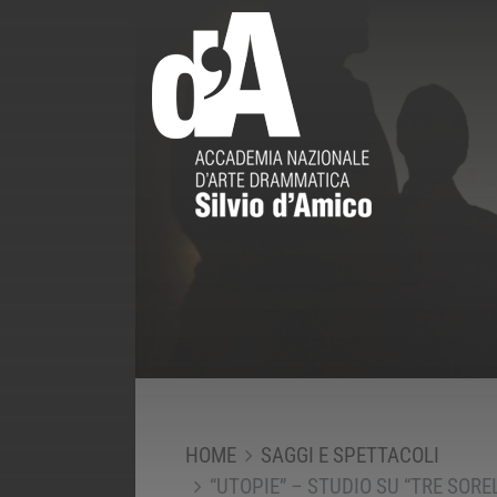
HOME
SAGGI E SPETTACOLI
“UTOPIE” – STUDIO SU “TRE SORE