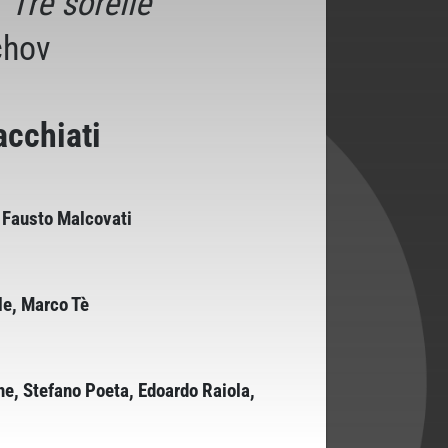
“
Tre sorelle
”
chov
acchiati
 Fausto Malcovati
le, Marco Tè
e, Stefano Poeta, Edoardo Raiola,