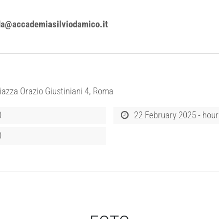
da@accademiasilviodamico.it
iazza Orazio Giustiniani 4, Roma
0
22 February 2025 - hour
0