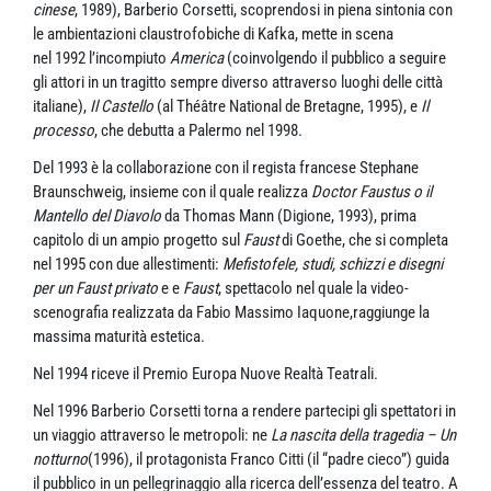
cinese
, 1989), Barberio Corsetti, scoprendosi in piena sintonia con
le ambientazioni claustrofobiche di Kafka, mette in scena
nel 1992 l’incompiuto
America
(coinvolgendo il pubblico a seguire
gli attori in un tragitto sempre diverso attraverso luoghi delle città
italiane),
Il Castello
(al Théâtre National de Bretagne, 1995), e
Il
processo
, che debutta a Palermo nel 1998.
Del 1993 è la collaborazione con il regista francese Stephane
Braunschweig, insieme con il quale realizza
Doctor Faustus o il
Mantello del Diavolo
da Thomas Mann (Digione, 1993), prima
capitolo di un ampio progetto sul
Faust
di Goethe, che si completa
nel 1995 con due allestimenti:
Mefistofele, studi, schizzi e disegni
per un Faust privato
e e
Faust
, spettacolo nel quale la video-
scenografia realizzata da Fabio Massimo Iaquone,raggiunge la
massima maturità estetica.
Nel 1994 riceve il Premio Europa Nuove Realtà Teatrali.
Nel 1996 Barberio Corsetti torna a rendere partecipi gli spettatori in
un viaggio attraverso le metropoli: ne
La nascita della tragedia – Un
notturno
(1996), il protagonista Franco Citti (il “padre cieco”) guida
il pubblico in un pellegrinaggio alla ricerca dell’essenza del teatro. A