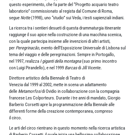
questo esperimento, che fa parte del “Progetto acquario teatro
laboratorio” commissionato al regista dal Comune di Roma,
segue
Notte
(1998), uno “studio” sui Veda, i testi sapienziali indiani.
La ricerca tra i sentieri desueti di questa drammaturgia itinerante
raggiunge il suo apice nella costruzione di una macchina scenica,
con la quale partecipa insieme alle invenzioni di altri artisti,
per
Peregrinacão
, evento dell’Esposizione Universale di Lisbona sul
tema del viaggio e delle peregrinazioni. Sempre in Portogallo,
nel 1997, realizza
I giganti della montagna
(suo primo incontro
con Luigi Pirandello), e nel 1999
Barcas
di Jill Vicente.
Direttore artistico della Biennale di Teatro di
Venezia dal 1999 al 2002, mette in scena un adattamento
delle
Metamorfosi
di Ovidio in collaborazione con la compagnia
francese Les Colporteurs. Durante i tre anni di mandato, Giorgio
Barberio Corsetti apre la programmazione della Biennale alle
differenti forme della creazione contemporanea, compreso
il circo.
Le arti del circo rientrano in questo momento nella ricerca artistica
di Barberio Corsetti, il quale inizia una bellissima collaborazione