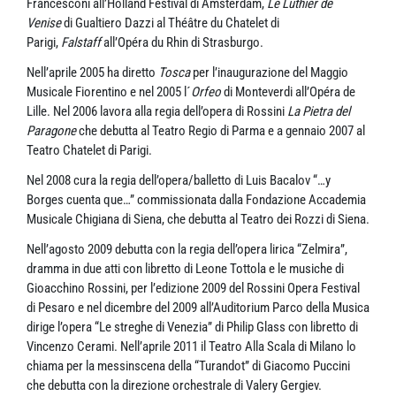
Francesconi all’Holland Festival di Amsterdam,
Le Luthier de
Venise
di Gualtiero Dazzi al Théâtre du Chatelet di
Parigi,
Falstaff
all’Opéra du Rhin di Strasburgo.
Nell’aprile 2005 ha diretto
Tosca
per l’inaugurazione del Maggio
Musicale Fiorentino e nel 2005 l´
Orfeo
di Monteverdi all’Opéra de
Lille. Nel 2006 lavora alla regia dell’opera di Rossini
La Pietra del
Paragone
che debutta al Teatro Regio di Parma e a gennaio 2007 al
Teatro Chatelet di Parigi.
Nel 2008 cura la regia dell’opera/balletto di Luis Bacalov “…y
Borges cuenta que…” commissionata dalla Fondazione Accademia
Musicale Chigiana di Siena, che debutta al Teatro dei Rozzi di Siena.
Nell’agosto 2009 debutta con la regia dell’opera lirica “Zelmira”,
dramma in due atti con libretto di Leone Tottola e le musiche di
Gioacchino Rossini, per l’edizione 2009 del Rossini Opera Festival
di Pesaro e nel dicembre del 2009 all’Auditorium Parco della Musica
dirige l’opera “Le streghe di Venezia” di Philip Glass con libretto di
Vincenzo Cerami. Nell’aprile 2011 il Teatro Alla Scala di Milano lo
chiama per la messinscena della “Turandot” di Giacomo Puccini
che debutta con la direzione orchestrale di Valery Gergiev.