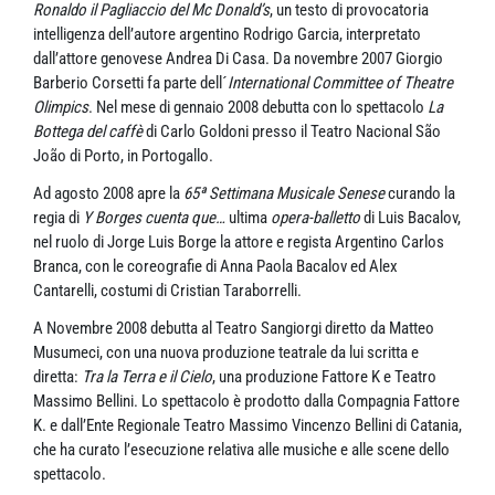
Ronaldo il Pagliaccio del Mc Donald’s
, un testo di provocatoria
intelligenza dell’autore argentino Rodrigo Garcia, interpretato
dall’attore genovese Andrea Di Casa. Da novembre 2007 Giorgio
Barberio Corsetti fa parte dell´
International Committee of Theatre
Olimpics
. Nel mese di gennaio 2008 debutta con lo spettacolo
La
Bottega del caffè
di Carlo Goldoni presso il Teatro Nacional São
João di Porto, in Portogallo.
Ad agosto 2008 apre la
65ª Settimana Musicale Senese
curando la
regia di
Y Borges cuenta que…
ultima
opera-balletto
di Luis Bacalov,
nel ruolo di Jorge Luis Borge la attore e regista Argentino Carlos
Branca, con le coreografie di Anna Paola Bacalov ed Alex
Cantarelli, costumi di Cristian Taraborrelli.
A Novembre 2008 debutta al Teatro Sangiorgi diretto da Matteo
Musumeci, con una nuova produzione teatrale da lui scritta e
diretta:
Tra la Terra e il Cielo
, una produzione Fattore K e Teatro
Massimo Bellini. Lo spettacolo è prodotto dalla Compagnia Fattore
K. e dall’Ente Regionale Teatro Massimo Vincenzo Bellini di Catania,
che ha curato l’esecuzione relativa alle musiche e alle scene dello
spettacolo.