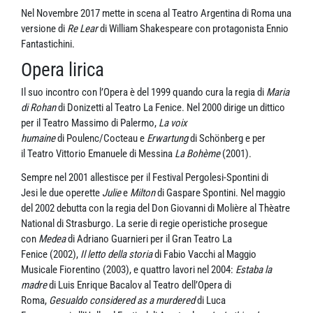
Nel Novembre 2017 mette in scena al Teatro Argentina di Roma una
versione di
Re Lear
di William Shakespeare con protagonista Ennio
Fantastichini.
Opera lirica
Il suo incontro con l’Opera è del 1999 quando cura la regia di
Maria
di Rohan
di Donizetti al Teatro La Fenice. Nel 2000 dirige un dittico
per il Teatro Massimo di Palermo,
La voix
humaine
di Poulenc/Cocteau e
Erwartung
di Schönberg e per
il Teatro Vittorio Emanuele di Messina
La Bohème
(2001).
Sempre nel 2001 allestisce per il Festival Pergolesi-Spontini di
Jesi le due operette
Julie
e
Milton
di Gaspare Spontini. Nel maggio
del 2002 debutta con la regia del Don Giovanni di Molière al Thèatre
National di Strasburgo. La serie di regie operistiche prosegue
con
Medea
di Adriano Guarnieri per il Gran Teatro La
Fenice (2002),
Il letto della storia
di Fabio Vacchi al Maggio
Musicale Fiorentino (2003), e quattro lavori nel 2004:
Estaba la
madre
di Luis Enrique Bacalov al Teatro dell’Opera di
Roma,
Gesualdo considered as a murdered
di Luca