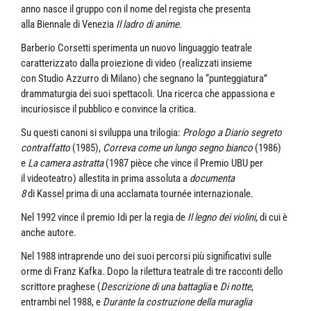
anno nasce il gruppo con il nome del regista che presenta
alla Biennale di Venezia
Il ladro di anime
.
Barberio Corsetti sperimenta un nuovo linguaggio teatrale
caratterizzato dalla proiezione di video (realizzati insieme
con Studio Azzurro di Milano) che segnano la “punteggiatura”
drammaturgia dei suoi spettacoli. Una ricerca che appassiona e
incuriosisce il pubblico e convince la critica.
Su questi canoni si sviluppa una trilogia:
Prologo a Diario segreto
contraffatto
(1985),
Correva come un lungo segno bianco
(1986)
e
La camera astratta
(1987 pièce che vince il Premio UBU per
il videoteatro) allestita in prima assoluta a
documenta
8
di Kassel prima di una acclamata tournée internazionale.
Nel 1992 vince il premio Idi per la regia de
Il legno dei violini
, di cui è
anche autore.
Nel 1988 intraprende uno dei suoi percorsi più significativi sulle
orme di Franz Kafka. Dopo la rilettura teatrale di tre racconti dello
scrittore praghese (
Descrizione di una battaglia
e
Di notte
,
entrambi nel 1988, e
Durante la costruzione della muraglia