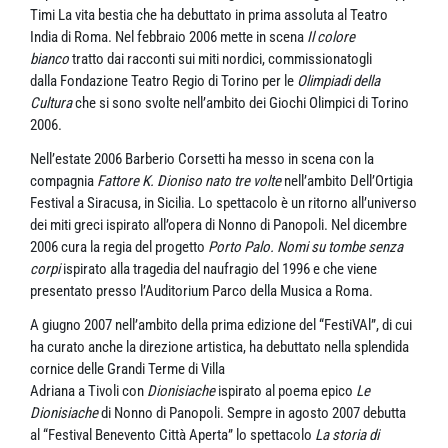
Timi La vita bestia che ha debuttato in prima assoluta al Teatro
India di Roma. Nel febbraio 2006 mette in scena
Il colore
bianco
tratto dai racconti sui miti nordici, commissionatogli
dalla Fondazione Teatro Regio di Torino per le
Olimpiadi della
Cultura
che si sono svolte nell’ambito dei Giochi Olimpici di Torino
2006.
Nell’estate 2006 Barberio Corsetti ha messo in scena con la
compagnia
Fattore K.
Dioniso nato tre volte
nell’ambito Dell’Ortigia
Festival a Siracusa, in Sicilia. Lo spettacolo è un ritorno all’universo
dei miti greci ispirato all’opera di Nonno di Panopoli. Nel dicembre
2006 cura la regia del progetto
Porto Palo. Nomi su tombe senza
corpi
ispirato alla tragedia del naufragio del 1996 e che viene
presentato presso l’Auditorium Parco della Musica a Roma.
A giugno 2007 nell’ambito della prima edizione del “FestiVAl”, di cui
ha curato anche la direzione artistica, ha debuttato nella splendida
cornice delle Grandi Terme di Villa
Adriana a Tivoli con
Dionisiache
ispirato al poema epico
Le
Dionisiache
di Nonno di Panopoli. Sempre in agosto 2007 debutta
al “Festival Benevento Città Aperta” lo spettacolo
La storia di