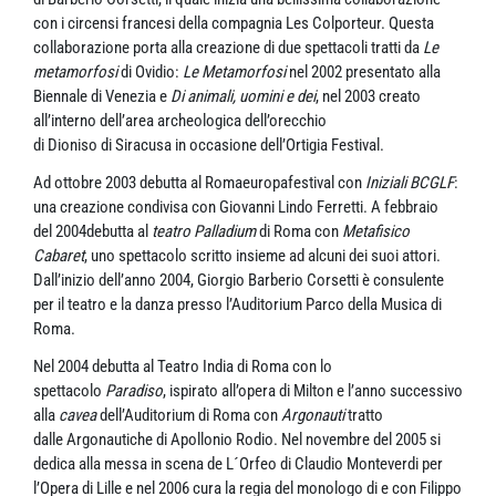
con i circensi francesi della compagnia Les Colporteur. Questa
collaborazione porta alla creazione di due spettacoli tratti da
Le
metamorfosi
di Ovidio:
Le Metamorfosi
nel 2002 presentato alla
Biennale di Venezia e
Di animali, uomini e dei
, nel 2003 creato
all’interno dell’area archeologica dell’orecchio
di Dioniso di Siracusa in occasione dell’Ortigia Festival.
Ad ottobre 2003 debutta al Romaeuropafestival con
Iniziali BCGLF
:
una creazione condivisa con Giovanni Lindo Ferretti. A febbraio
del 2004debutta al
teatro Palladium
di Roma con
Metafisico
Cabaret
, uno spettacolo scritto insieme ad alcuni dei suoi attori.
Dall’inizio dell’anno 2004, Giorgio Barberio Corsetti è consulente
per il teatro e la danza presso l’Auditorium Parco della Musica di
Roma.
Nel 2004 debutta al Teatro India di Roma con lo
spettacolo
Paradiso
, ispirato all’opera di Milton e l’anno successivo
alla
cavea
dell’Auditorium di Roma con
Argonauti
tratto
dalle Argonautiche di Apollonio Rodio. Nel novembre del 2005 si
dedica alla messa in scena de L´Orfeo di Claudio Monteverdi per
l’Opera di Lille e nel 2006 cura la regia del monologo di e con Filippo