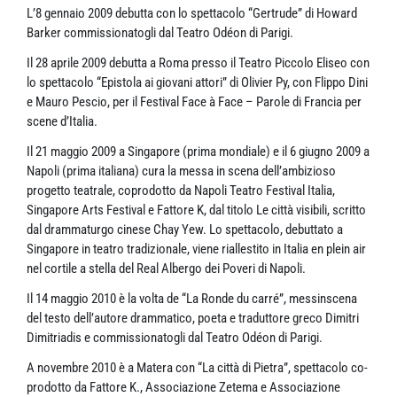
L’8 gennaio 2009 debutta con lo spettacolo “Gertrude” di Howard
Barker commissionatogli dal Teatro Odéon di Parigi.
Il 28 aprile 2009 debutta a Roma presso il Teatro Piccolo Eliseo con
lo spettacolo “Epistola ai giovani attori” di Olivier Py, con Flippo Dini
e Mauro Pescio, per il Festival Face à Face – Parole di Francia per
scene d’Italia.
Il 21 maggio 2009 a Singapore (prima mondiale) e il 6 giugno 2009 a
Napoli (prima italiana) cura la messa in scena dell’ambizioso
progetto teatrale, coprodotto da Napoli Teatro Festival Italia,
Singapore Arts Festival e Fattore K, dal titolo Le città visibili, scritto
dal drammaturgo cinese Chay Yew. Lo spettacolo, debuttato a
Singapore in teatro tradizionale, viene riallestito in Italia en plein air
nel cortile a stella del Real Albergo dei Poveri di Napoli.
Il 14 maggio 2010 è la volta de “La Ronde du carré”, messinscena
del testo dell’autore drammatico, poeta e traduttore greco Dimitri
Dimitriadis e commissionatogli dal Teatro Odéon di Parigi.
A novembre 2010 è a Matera con “La città di Pietra”, spettacolo co-
prodotto da Fattore K., Associazione Zetema e Associazione