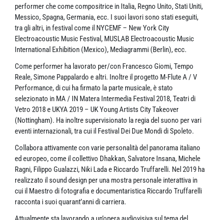
performer che come compositrice in Italia, Regno Unito, Stati Uniti,
Messico, Spagna, Germania, ecc. I suoi lavori sono stati eseguiti,
tra gli altri, in festival come il NYCEMF – New York City
Electroacoustic Music Festival, MUSLAB Electroacoustic Music
International Exhibition (Mexico), Mediagrammi (Berlin), ecc.
Come performer ha lavorato per/con Francesco Giomi, Tempo
Reale, Simone Pappalardo e altri. Inoltre il progetto M-Flute A / V
Performance, di cui ha firmato la parte musicale, è stato
selezionato in MA / IN Matera Intermedia Festival 2018, Teatri di
Vetro 2018 e UKYA 2019 – UK Young Artists City Takeover
(Nottingham). Ha inoltre supervisionato la regia del suono per vari
eventi internazionali, tra cui il Festival Dei Due Mondi di Spoleto.
Collabora attivamente con varie personalità del panorama italiano
ed europeo, come il collettivo Dhakkan, Salvatore Insana, Michele
Ragni, Filippo Gualazzi, Niki Lada e Riccardo Truffarelli. Nel 2019 ha
realizzato il sound design per una mostra personale interattiva in
cui il Maestro di fotografia e documentaristica Riccardo Truffarelli
racconta i suoi quarant’anni di carriera.
Attualmente sta lavorando a un’opera audiovisiva sul tema del