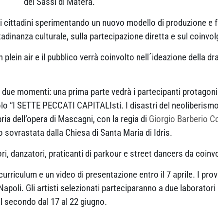
dei Sassi di Matera.
 i cittadini sperimentando un nuovo modello di produzione e f
tadinanza culturale, sulla partecipazione diretta e sul coinvo
plein air e il pubblico verrà coinvolto nell´ideazione della d
n due momenti: una prima parte vedrà i partecipanti protagonis
itolo “I SETTE PECCATI CAPITALIsti. I disastri del neoliberism
ria dell’opera di Mascagni, con la regia di
Giorgio Barberio Co
sovrastata dalla Chiesa di Santa Maria di Idris.
ori, danzatori, praticanti di parkour e street dancers da coinvo
curriculum e un video di presentazione entro il 7 aprile. I provin
i Napoli. Gli artisti selezionati parteciparanno a due laborato
 il secondo dal 17 al 22 giugno.