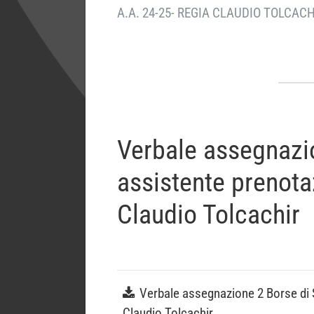
A.A. 24-25- REGIA CLAUDIO TOLCACH
Verbale assegnazio
assistente prenota
Claudio Tolcachir
Verbale assegnazione 2 Borse di S
Claudio Tolcachir