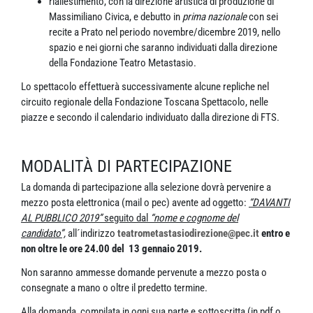
riallestimento, con la direzione artistica di produzione di
Massimiliano Civica, e debutto in
prima nazionale
con sei
recite a Prato nel periodo novembre/dicembre 2019, nello
spazio e nei giorni che saranno individuati dalla direzione
della Fondazione Teatro Metastasio.
Lo spettacolo effettuerà successivamente alcune repliche nel
circuito regionale della Fondazione Toscana Spettacolo, nelle
piazze e secondo il calendario individuato dalla direzione di FTS.
MODALITÀ DI PARTECIPAZIONE
La domanda di partecipazione alla selezione dovrà pervenire a
mezzo posta elettronica (mail o pec) avente ad oggetto:
“DAVANTI
AL PUBBLICO 2019”
seguito dal
“nome e cognome del
candidato”,
all´indirizzo
teatrometastasiodirezione@pec.it
entro e
non oltre le ore 24.00 del 13 gennaio 2019.
Non saranno ammesse domande pervenute a mezzo posta o
consegnate a mano o oltre il predetto termine.
Alla domanda, compilata in ogni sua parte e sottoscritta (in pdf o