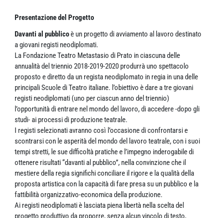
Presentazione del Progetto
Davanti al pubblico
è un progetto di avviamento al lavoro destinato
a giovani registi neodiplomati.
La Fondazione Teatro Metastasio di Prato in ciascuna delle
annualità del triennio 2018-2019-2020 produrrà uno spettacolo
proposto e diretto da un regista neodiplomato in regia in una delle
principali Scuole di Teatro italiane. l’obiettivo è dare a tre giovani
registi neodiplomati (uno per ciascun anno del triennio)
l’opportunità di entrare nel mondo del lavoro, di accedere -dopo gli
studi- ai processi di produzione teatrale.
I registi selezionati avranno così l’occasione di confrontarsi e
scontrarsi con le asperità del mondo del lavoro teatrale, con i suoi
tempi stretti, le sue difficoltà pratiche e l’impegno inderogabile di
ottenere risultati “davanti al pubblico”, nella convinzione che il
mestiere della regia significhi conciliare il rigore e la qualità della
proposta artistica con la capacità di fare presa su un pubblico e la
fattibilità organizzativo-economica della produzione.
Ai registi neodiplomati è lasciata piena libertà nella scelta del
progetto produttivo da proporre, senza alcun vincolo di testo,