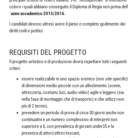
principali Scuole di Teatro italiane. Per “neodiplomati” si intendono
coloro i quali abbiano conseguito il Diploma di Regia non prima dell
´
anno accademico 2015/2016
.
I candidati devono altresì avere il pieno e completo godimento dei
diritti civili e politici.
REQUISITI DEL PROGETTO
Il progetto artistico e di produzione dovrà rispettare tutti i seguenti
criteri:
essere realizzabile in uno spazio scenico (non
site specific
)
di dimensioni medio-piccole con un allestimento (scene,
attrezzeria, costumi, luci, audio-video) agile e leggero (sia
nella fase di montaggio che di trasporto) e che utilizzi non
più di 2 tecnici;
prevedere un periodo di prova di circa 30 giorni anche non
continuativi e un numero complessivo di interpreti non
superiore a 6, con prevalenza di giovani under35 e la
presenza di attori/attrici toscani;