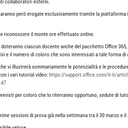
i collaboratori esterni.
ne saranno però erogate esclusivamente tramite la piattaforma i
e riconoscere il monte ore effettuato online.
e doteranno ciascun docente anche del pacchetto Office 365, 
vi e il numero di coloro che sono interessati a tale forma di
 che vi illustrerà sommariamente le potenzialità e le proced
on i vari tutorial video:
https://support.office.com/it-it/art
1d7
revisti per coloro che lo riterranno opportuno, sedute di tuto
rime sessioni di prova già nella settimana tra il 30 marzo e il 
sibile veloce.