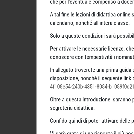
che per l’eventuale compenso a docent
A tal fine le lezioni di didattica onli
calendario, nonché all’intera classe.
Solo a queste condizioni sarà possibil
Per attivare le necessarie licenze, ch
conoscere con tempestività i nominati
In allegato troverete una prima guida
disposizione, nonché il seguente link c
4f108e54-240b-4351-8084-b1089f0d2
Oltre a questa introduzione, saranno p
segreteria didattica.
Confido quindi di poter attivare delle p
Vi sarò grata di una risposta il più pos