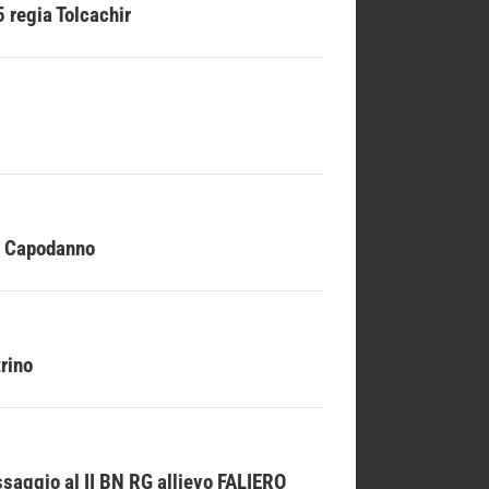
regia Tolcachir
d Capodanno
rino
saggio al II BN RG allievo FALIERO