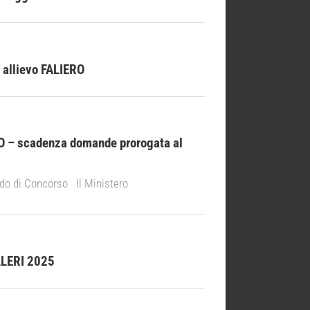
 allievo FALIERO
– scadenza domande prorogata al
o di Concorso Il Ministero
LLERI 2025